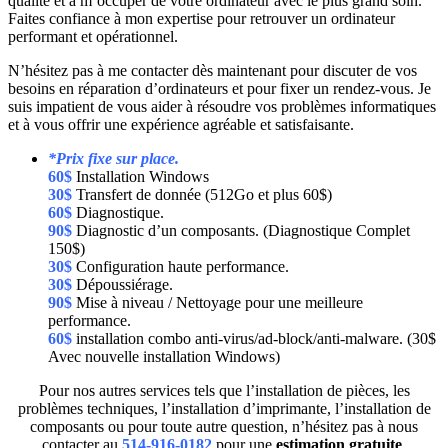
qualité et à m’occuper de votre ordinateur avec le plus grand soin.
Faites confiance à mon expertise pour retrouver un ordinateur
performant et opérationnel.
N’hésitez pas à me contacter dès maintenant pour discuter de vos
besoins en réparation d’ordinateurs et pour fixer un rendez-vous. Je
suis impatient de vous aider à résoudre vos problèmes informatiques
et à vous offrir une expérience agréable et satisfaisante.
*Prix fixe sur place.
60$
Installation Windows
30$
Transfert de donnée (512Go et plus 60$)
60$
Diagnostique.
90$
Diagnostic d’un composants. (Diagnostique Complet
150$)
30$
Configuration haute performance.
30$
Dépoussiérage.
90$
Mise à niveau / Nettoyage pour une meilleure
performance.
60$
installation combo anti-virus/ad-block/anti-malware. (30$
Avec nouvelle installation Windows)
Pour nos autres services tels que l’installation de pièces, les
problèmes techniques, l’installation d’imprimante, l’installation de
composants ou pour toute autre question, n’hésitez pas à nous
contacter au
514-916-0182
pour une
estimation gratuite
.